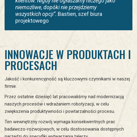
klientów. Nigdy nie ogłaszamy niczego jako
niemożliwe, dopóki nie przejdziemy
wszystkich opcji”.
Bastien, szef biura
projektowego
INNOWACJE W PRODUKTACH I
PROCESACH
Jakość i konkurencyjność są kluczowymi czynnikami w naszej
firmie.
Przez ostatnie dziesięć lat pracowaliśmy nad modernizacją
naszych procesów i wdrażaniem robotyzacji, w celu
zwiększenia produktywności i powtarzalności procesu.
Ten wewnętrzny rozwój wymaga konsekwentnych prac
badawczo-rozwojowych, w celu dostosowania dostępnych
narzędzi do specyfiki wytwarzania talerzy.