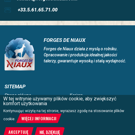
+33.5.61.65.71.00
FORGES DE NIAUX
Forges de Niaux działa z myslą o rolniku.
Opracowanie i produkcja idealnej jakości
talerzy, gwarantuje wysoką i stałą wydajność.
SITEMAP
Strona główna
Kariera
W tej witrynie używamy plików cookie, aby zwiększyć
Niaux 200
Obecność na świecie
komfort użytkowania
Innowacja i technologia
Kontakt
Kontynuując wizytę na tej stronie, wyrażasz zgodę na stosowanie plików
Zaangażowanie i jakość
Nota prawna
WIĘCEJ INFORMACJI
cookie.
Katalog
Dealers
Forges de Niaux
AKCEPTUJĘ
NIE, DZIĘKUJĘ