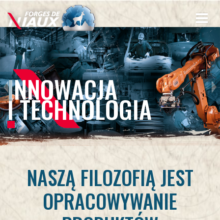
Przejdź
do
treści
INNOWACJA
I TECHNOLOGIA
NASZĄ FILOZOFIĄ JEST
OPRACOWYWANIE