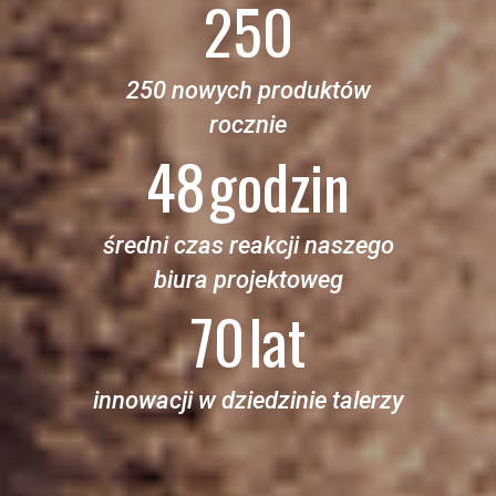
250
250 nowych produktów
rocznie
48
godzin
średni czas reakcji naszego
biura projektoweg
70
lat
innowacji w dziedzinie talerzy