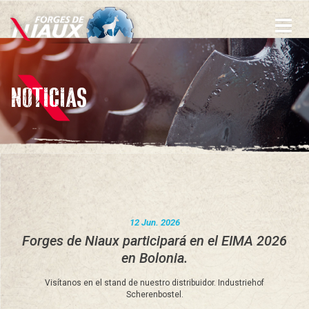
Pasar
al
contenido
principal
NOTICIAS
12 Jun. 2026
Forges de Niaux participará en el EIMA 2026
en Bolonia.
Visítanos en el stand de nuestro distribuidor. Industriehof
Scherenbostel.