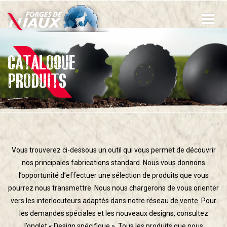
Aller
au
contenu
principal
CATALOGUE
PRODUITS
Vous trouverez ci-dessous un outil qui vous permet de découvrir
nos principales fabrications standard. Nous vous donnons
l’opportunité d’effectuer une sélection de produits que vous
pourrez nous transmettre. Nous nous chargerons de vous orienter
vers les interlocuteurs adaptés dans notre réseau de vente. Pour
les demandes spéciales et les nouveaux designs, consultez
l’onglet « Design spécifique ». Tous les produits que nous