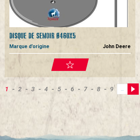
DISQUE DE SEMOIR Ø460X5
Marque d’origine
John Deere
Page
1
Page
2
Page
3
Page
4
Page
5
Page
6
Page
7
Page
8
Page
9
Pagination
…
courante