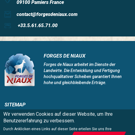
09100 Pamiers France
contact@forgesdeniaux.com
+33.5.61.65.71.00
FORGES DE NIAUX
Forges de Niaux arbeitet im Dienste der
Landwirte. Die Entwicklung und Fertigung
hochqualitativer Scheiben garantiert Ihnen
hohe und gleichbleibende Erträge.
SITEMAP
Home
Stellenangebote
Wir verwenden Cookies auf dieser Website, um Ihre
Niaux 200
Weltweite Präsenz
Benutzererfahrung zu verbessern.
Innovation und Technologie
Kontaktieren Sie uns
Durch Anklicken eines Links auf dieser Seite erteilen Sie uns Ihre
Qualität
Impressum