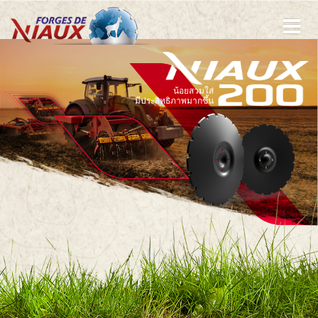
ข้าม
ไป
ยัง
เนื้อหา
หลัก
น้อยสวมใส่
มีประสิทธิภาพมากขึ้น