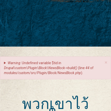
ข้อความ
×
Warning
: Undefined variable $tid in
Drupal\custom\Plugin\Block\NewsBlock->build()
(line
44
of
ผิด
modules/custom/src/Plugin/Block/NewsBlock.php
).
พลาด
พวกเขาไว้